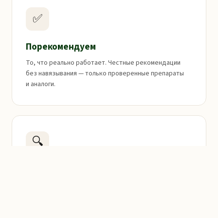
✅
Порекомендуем
То, что реально работает. Честные рекомендации
без навязывания — только проверенные препараты
и аналоги.
🔍
Поможем найти
И заказать редкие лекарства. Если нужного препарата
нет в наличии — закажем и привезём в ближайшую
аптеку.