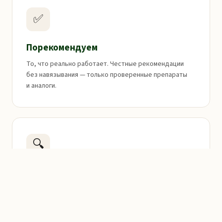
✅
Порекомендуем
То, что реально работает. Честные рекомендации
без навязывания — только проверенные препараты
и аналоги.
🔍
Поможем найти
И заказать редкие лекарства. Если нужного препарата
нет в наличии — закажем и привезём в ближайшую
аптеку.